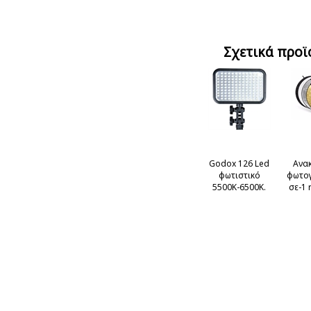
Σχετικά προϊ
Godox 126 Led
Ανα
φωτιστικό
φωτογ
5500Κ-6500K.
σε-1 