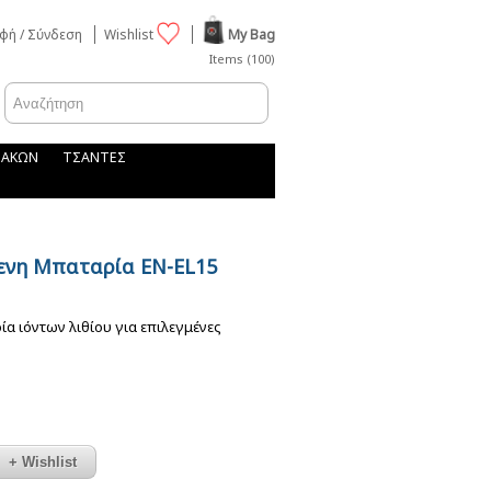
φή / Σύνδεση
Wishlist
My Bag
Items (100)
ΦΑΚΩΝ
ΤΣΑΝΤΕΣ
μενη Μπαταρία EN-EL15
α ιόντων λιθίου για επιλεγμένες