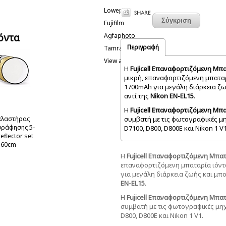
Lowepro
Fujifilm
όντα
Agfaphoto
Περιγραφή
Tamrac
View all
Η
Fujicell Επαναφορτιζόμενη Μπα
μικρή, επαναφορτιζόμενη μπαταρ
1700mAh για μεγάλη διάρκεια ζω
αντί της
Nikon EN-EL15
.
Η
Fujicell Επαναφορτιζόμενη Μπα
κλαστήρας
συμβατή με τις φωτογραφικές μ
ράφησης 5-
D7100, D800, D800E και Nikon 1 V1
reflector set
60cm
Η
Fujicell Επαναφορτιζόμενη Μπατ
επαναφορτιζόμενη μπαταρία ιόντ
για μεγάλη διάρκεια ζωής και μπο
EN-EL15
.
Η
Fujicell Επαναφορτιζόμενη Μπατ
συμβατή με τις φωτογραφικές μη
D800, D800E και Nikon 1 V1.