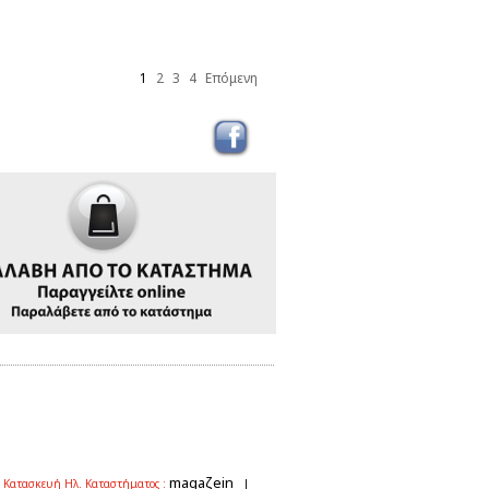
1
2
3
4
Επόμενη
magaζein
 Κατασκευή Ηλ. Καταστήματος :
|