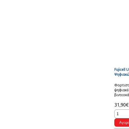
Fujicell
Ψηφιακώ
Φορτιστ
ψηφιακέ
βιντεοκά
τηλέφωνα
31,90€