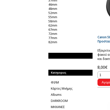
37mm
46mm
48mm
52mm
55mm
58mm
62mm
67mm
72mm
Canon 5
77mm
Προστασ
82mm
Εξαιρετ
φακού απ
Brands
και δακ
8,00€
Κατηγοριες
ΦΙΛΜ
Κάρτες Μνήμης
Albums
DARKROOM
ΜΗΧΑΝΕΣ