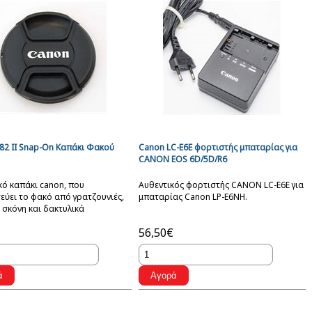
82 II Snap-On Καπάκι Φακού
Canon LC-E6E φορτιστής μπαταρίας για
CANON EOS 6D/5D/R6
κό καπάκι canon, που
Αυθεντικός φορτιστής CANON LC-E6E για
ύει το φακό από γρατζουνιές,
μπαταρίας Canon LP-E6NH.
 σκόνη και δακτυλικά
ματα.
56,50€