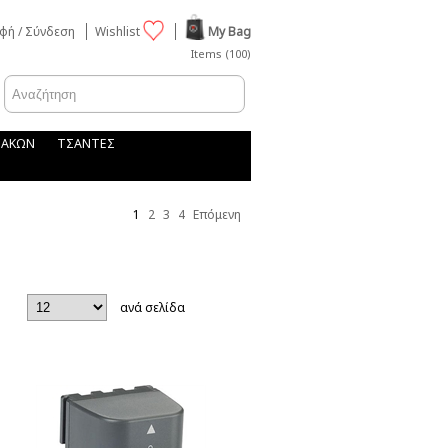
φή / Σύνδεση
Wishlist
My Bag
Items (100)
ΦΑΚΩΝ
ΤΣΑΝΤΕΣ
1
2
3
4
Επόμενη
ανά σελίδα