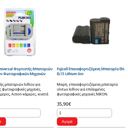
 Universal Φορτιστής Μπαταριών
Fujicell Επαναφορτιζόμενη Μπαταρία EN-
ν Φωτογραφικών Μηχανών
EL15 Lithium-Ion
ής μπαταριών λιθίου για
Μικρή, επαναφορτιζόμενη μπαταρία
ς φωτογραφικές μηχανές,
ιόντων λιθίου για επιλεγμένες
μερες, Action κάμερες, κινητά
φωτογραφικές μηχανές NIKON.
, MP3 Players, ΑΑ, ΑΑΑ κτλ.
35,90€