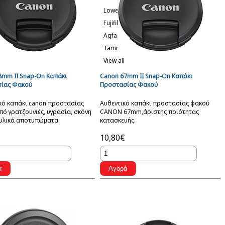
Lowepro
Fujifilm
Agfaphoto
Tamrac
View all
8mm II Snap-On Καπάκι
Canon 67mm II Snap-On Καπάκι
ίας Φακού
Προστασίας Φακού
ικό καπάκι canon προστασίας
Αυθεντικό καπάκι προστασίας φακού
ό γρατζουνιές, υγρασία, σκόνη
CANON 67mm,άριστης ποιότητας
τυλικά αποτυπώματα.
κατασκευής.
10,80€