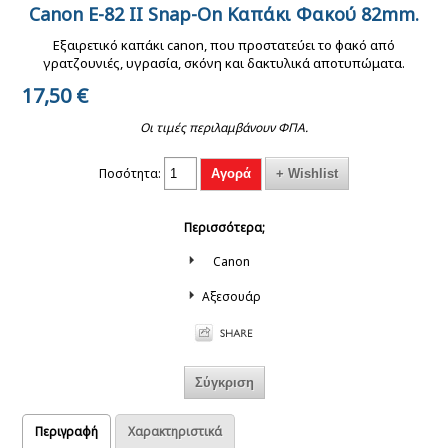
Canon E-82 II Snap-On Καπάκι Φακού 82mm.
Manfrotto MK
055XPRO3-3W kit
Εξαιρετικό καπάκι canon, που προστατεύει το φακό από
tripod με οριζόντια
γρατζουνιές, υγρασία, σκόνη και δακτυλικά αποτυπώματα.
κολόνα και κεφαλή
17,50
€
Οι τιμές περιλαμβάνουν ΦΠΑ.
Ποσότητα:
Περισσότερα;
Canon
Αξεσουάρ
Περιγραφή
Χαρακτηριστικά