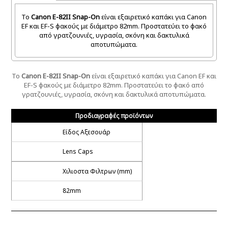
Το
Canon E-82II Snap-On
είναι εξαιρετικό καπάκι
για Canon
EF
και EF
-
S
φακούς με
διάμετρο
82mm
.
Π
ροστατεύει
το φακό
από
γρατζουνιές
,
υγρασία
,
σκόνη και δακτυλικά
αποτυπώματα
.
Το
Canon E-82II Snap-On
είναι εξαιρετικό καπάκι
για Canon
EF
και
EF
-
S
φακούς με
διάμετρο
82mm
.
Π
ροστατεύει
το φακό από
γρατζουνιές
,
υγρασία
,
σκόνη και δακτυλικά αποτυπώματα
.
Προδιαγραφές προϊόντων
Είδος Αξεσουάρ
Lens Caps
Χιλιοστα Φιλτρων (mm)
82mm