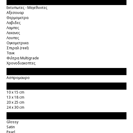
Σκοτεινός Θάλαμος
Εκτυπωτες - Μεγεθυντες
Αξεσουαρ
Θερμομετρα
Λαβιδες
Λαμπες
Λεκανες
Λουπες
Ογκομετρικα
Σπιραλ (reel)
Τανκ
Φιλτρα Multigrade
Χρονοδιακοπτες
Κατηγορία Χαρτιού
Ασπρομαυρο
Μέγεθος Χαρτιού
10 x 15 cm
13 x 18 cm
20 x 25 cm
24 x 30 cm
Επιφάνεια
Glossy
Satin
Pearl