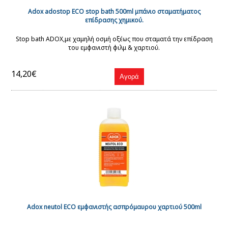
Adox adostop ECO stop bath 500ml μπάνιο σταματήματος
επίδρασης χημικού.
Stop bath ADOX,με χαμηλή οσμή οξέως που σταματά την επίδραση
του εμφανιστή φιλμ & χαρτιού.
14,20€
Adox neutol ECO εμφανιστής ασπρόμαυρου χαρτιού 500ml