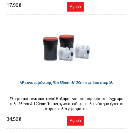
17,90€
AP τανκ εμφάνισης film 35mm &120mm με δύο σπιράλ.
Εξαιρετικό τάνκ σκοτεινού θαλάμου για ασπρόμαυρα και έγχρωμα
φιλμ 35mm & 120mm.Το ανταγωνιστικό τους πλεονέκτημα έγκειται
στην ευκολία γεμίσματος.
34,50€