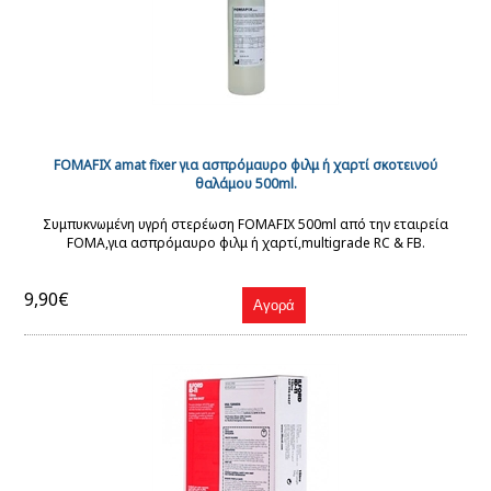
FOMAFIX amat fixer για ασπρόμαυρο φιλμ ή χαρτί σκοτεινού
θαλάμου 500ml.
Συμπυκνωμένη υγρή στερέωση FOMAFIX 500ml από την εταιρεία
FOMA,για ασπρόμαυρο φιλμ ή χαρτί,multigrade RC & FB.
9,90€