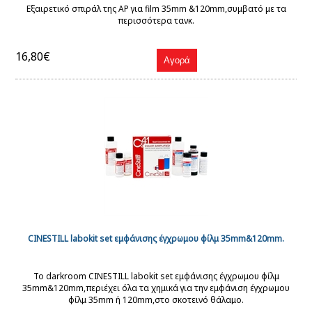
Εξαιρετικό σπιράλ της AP για film 35mm &120mm,συμβατό με τα
περισσότερα τανκ.
16,80€
CINESTILL labokit set εμφάνισης έγχρωμου φίλμ 35mm&120mm.
To darkroom CINESTILL labokit set εμφάνισης έγχρωμου φίλμ
35mm&120mm,περιέχει όλα τα χημικά για την εμφάνιση έγχρωμου
φίλμ 35mm ή 120mm,στο σκοτεινό θάλαμο.