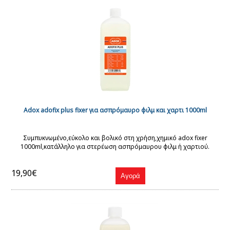
Adox adofix plus fixer για ασπρόμαυρο φιλμ και χαρτι 1000ml
Συμπυκνωμένο,εύκολο και βολικό στη χρήση,χημικό adox fixer
1000ml,κατάλληλο για στερέωση ασπρόμαυρου φιλμ ή χαρτιού.
19,90€