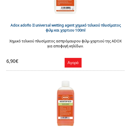
Adox adoflo II universal wetting agent χημικό τελικού πλυσίματος
φιλμ και χαρτιου 100ml
Χημικό τελικού πλυσίματος ασπρόμαυρου φιλμ-χαρτιού της ADOX
για αποφυγή κηλίδων.
6,90€