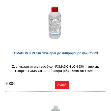
FOMADON LQN film developer για ασπρόμαυρο φιλμ 250ml.
Συμπυκνωμένη υγρή εμφάνιση FOMADON LQN 250ml από την
εταιρεία FOMA,για ασπρόμαυρα φιλμ 35mm και 120mm.
9,80€