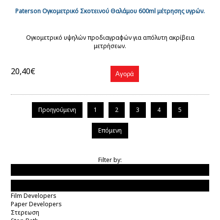
Paterson Ογκομετρικό Σκοτεινού Θαλάμου 600ml μέτρησης υγρών.
Ογκομετρικό υψηλών προδιαγραφών για απόλυτη ακρίβεια
μετρήσεων.
20,40€
Προηγούμενη
1
2
3
4
5
Επόμενη
Filter by:
Τιμη
Τυποι Χημικων
Film Developers
Paper Developers
Στερεωση