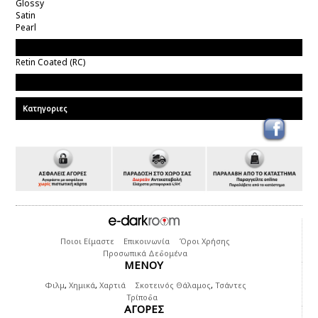
Glossy
Satin
Pearl
Τύπος Χαρτιού
Retin Coated (RC)
Brands
Κατηγοριες
Ποιοι Είμαστε
Επικοινωνία
Όροι Χρήσης
Προσωπικά Δεδομένα
ΜΕΝΟΥ
Φιλμ
,
Χημικά
,
Χαρτιά
Σκοτεινός Θάλαμος
,
Τσάντες
Τρίποδα
ΑΓΟΡΕΣ