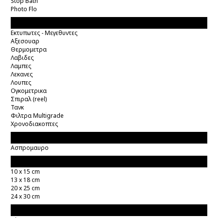
Stop Bath
Photo Flo
Σκοτεινός Θάλαμος
Εκτυπωτες - Μεγεθυντες
Αξεσουαρ
Θερμομετρα
Λαβιδες
Λαμπες
Λεκανες
Λουπες
Ογκομετρικα
Σπιραλ (reel)
Τανκ
Φιλτρα Multigrade
Χρονοδιακοπτες
Κατηγορία Χαρτιού
Ασπρομαυρο
Μέγεθος Χαρτιού
10 x 15 cm
13 x 18 cm
20 x 25 cm
24 x 30 cm
Επιφάνεια