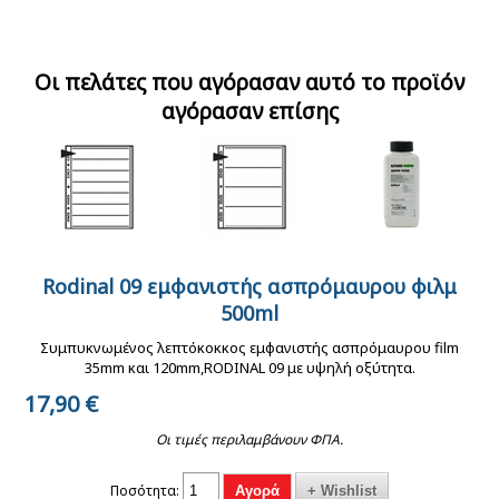
Adox adostop ECO
Adox adoflo II
Ilford FP4 plus 135-36
stop bath 500ml
universal wetting
ασπρόμαυρο φιλμ
μπάνιο σταματήματος
agent χημικό τελικού
ISO 125
Οι πελάτες που αγόρασαν αυτό το προϊόν
επίδρασης χημικού.
πλυσίματος φιλμ και
αγόρασαν επίσης
χαρτιου 100ml
Paterson universal
Paterson λεκάνες
τανκ εμφάνισης
σκοτεινού θαλάμου
Rodinal 09 εμφανιστής ασπρόμαυρου φιλμ
Kenro ριζόχαρτο
Kenro ριζόχαρτο
Ilford rapid fixer για
ασπρόμαυρου φιλμ
24Χ30 cm (κόκκινη)
αρχειοθέτησης φιλμ
αρχειοθέτησης φιλμ
500ml
ασπρόμαυρο φιλμ και
με 2 reel (Super
135mm
120mm
χαρτι 500ml
System 4)
Συμπυκνωμένος λεπτόκοκκος εμφανιστής ασπρόμαυρου film
35mm και 120mm,RODINAL 09 με υψηλή οξύτητα.
17,90
€
Οι τιμές περιλαμβάνουν ΦΠΑ.
Ποσότητα: