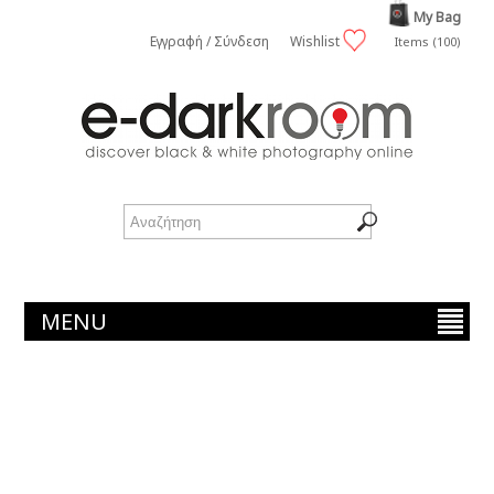
My Bag
Εγγραφή / Σύνδεση
Wishlist
Items (100)
MENU