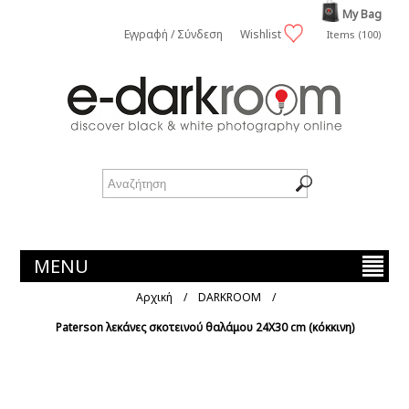
My Bag
Εγγραφή / Σύνδεση
Wishlist
Items (100)
MENU
Αρχική
/
DARKROOM
/
Paterson λεκάνες σκοτεινού θαλάμου 24Χ30 cm (κόκκινη)