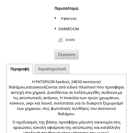
Περισσότερα;
Paterson
DARKROOM
Περιγραφή
Χαρακτηριστικά
Η PATERSON λεκάνες 24Χ30 σκοτεινού
θαλάμου,κατασκευάζονται από ειδικό πλαστικό που προσφέρει
αντοχή στα χημικά. Διατίθενται σε πολλά μεγέθη, ανάλογα με
τις εκτυπωτικές ανάγκες. Η ποικιλία των τριών χρωμάτων,
κόκκινο, γκρι και λευκό, συνίσταται για το διακριτό ξεχωρισμό
των χημικών, στις φωτιστικές συνθήκες του σκοτεινού
θαλάμου.
Ο σχεδιασμός της βάσης προσφέρει μέγιστη οικονομία στις
αραιώσεις εύκολη αφαίρεση της εκτύπωσης και κατάλληλη
υποδοχή στο θερμόμετρο μέτρησης του υγρού.