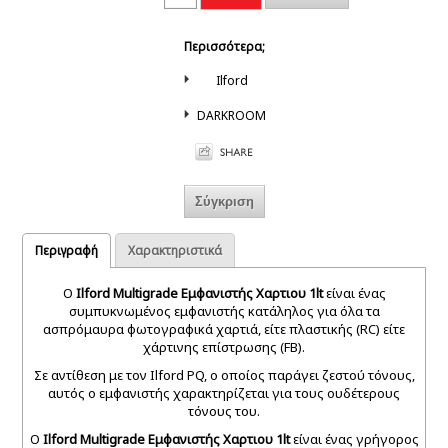
Περισσότερα;
Ilford
DARKROOM
Περιγραφή
Χαρακτηριστικά
Ο
Ilford Multigrade Εμφανιστής Χαρτιου 1lt
είναι ένας
συμπυκνωμένος εμφανιστής κατάληλος για όλα τα
ασπρόμαυρα φωτογραφικά χαρτιά, είτε πλαστικής (RC) είτε
χάρτινης επίστρωσης (FB).
Σε αντίθεση με τον Ilford PQ, ο οποίος παράγει ζεστού τόνους,
αυτός ο εμφανιστής χαρακτηρίζεται για τους ουδέτερους
τόνους του.
Ο
Ilford Multigrade Εμφανιστής Χαρτιου 1lt
είναι ένας γρήγορος