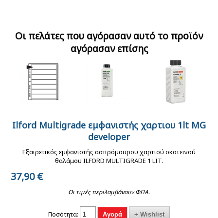
Ilford Multigrade IV
Ilford multigrade IV
Paterson λεκάνες
RC Deluxe MGD.1M
RC deluxe MGD.1M
σκοτεινού θαλάμου
10x15cm, glossy,
13x18cm,
24Χ30 cm (κόκκινη)
Οι πελάτες που αγόρασαν αυτό το προϊόν
Φωτογραφικό Χαρτί
glossy,ασπρόμαυρο
αγόρασαν επίσης
100 φύλλων
φωτογραφικό χαρτί
25 φύλλων
Paterson washer
Paterson Φιλμ
λάστιχο δυναμικού
Squeegee Λαβίδα
Ilford Multigrade εμφανιστής χαρτιου 1lt MG
Kenro ριζόχαρτο
Ilford rapid fixer για
Ilford Ilfosol-3
πλυσίματος φιλμ.
Αποστράγγισης Φιλμ
αρχειοθέτησης φιλμ
ασπρόμαυρο φιλμ και
developer
εμφανιστής για
135mm
χαρτι 1 Lt
ασπρόμαυρο φιλμ
Εξαιρετικός εμφανιστής ασπρόμαυρου χαρτιού σκοτεινού
500ml
θαλάμου ILFORD MULTIGRADE 1 LIT.
37,90
€
Οι τιμές περιλαμβάνουν ΦΠΑ.
Ποσότητα: