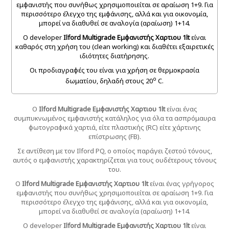
εμφανιστής που συνήθως χρησιμοποιείται σε αραίωση 1+9. Για
περισσότερο έλεγχο της εμφάνισης, αλλά και για οικονομία,
μπορεί να διαθυθεί σε αναλογία (αραίωση) 1+14.
Ο developer
Ilford Multigrade Εμφανιστής Χαρτιου 1lt
είναι
καθαρός στη χρήση του (clean working) και διαθέτει εξαιρετικές
ιδιότητες διατήρησης.
Οι προδιαγραφές του είναι για χρήση σε θερμοκρασία
ο
δωματίου, δηλαδή στους 20
C.
Ο
Ilford Multigrade Εμφανιστής Χαρτιου 1lt
είναι ένας
συμπυκνωμένος εμφανιστής κατάληλος για όλα τα ασπρόμαυρα
φωτογραφικά χαρτιά, είτε πλαστικής (RC) είτε χάρτινης
επίστρωσης (FB).
Σε αντίθεση με τον Ilford PQ, ο οποίος παράγει ζεστού τόνους,
αυτός ο εμφανιστής χαρακτηρίζεται για τους ουδέτερους τόνους
του.
Ο
Ilford Multigrade Εμφανιστής Χαρτιου 1lt
είναι ένας γρήγορος
εμφανιστής που συνήθως χρησιμοποιείται σε αραίωση 1+9. Για
περισσότερο έλεγχο της εμφάνισης, αλλά και για οικονομία,
μπορεί να διαθυθεί σε αναλογία (αραίωση) 1+14.
Ο developer
Ilford Multigrade Εμφανιστής Χαρτιου 1lt
είναι