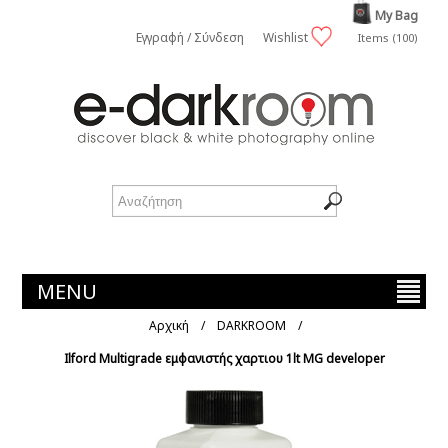
My Bag
Εγγραφή / Σύνδεση
Wishlist
Items (100)
MENU
Αρχική
/
DARKROOM
/
Ilford Multigrade εμφανιστής χαρτιου 1lt MG developer