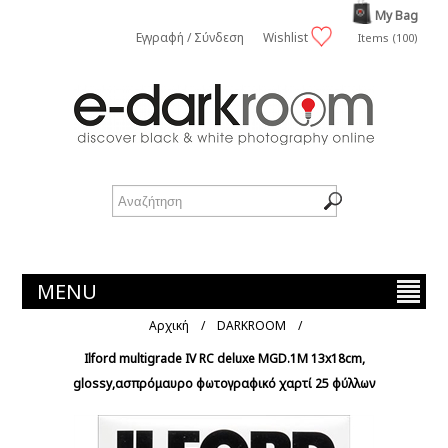
My Bag
Εγγραφή / Σύνδεση
Wishlist
Items (100)
MENU
Αρχική
/
DARKROOM
/
Ilford multigrade IV RC deluxe MGD.1M 13x18cm,
glossy,ασπρόμαυρο φωτογραφικό χαρτί 25 φύλλων