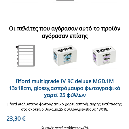
Ilford delta 100 135-
Kenro ριζόχαρτο
Paterson λεκάνη
36 ασπρόμαυρο φιλμ
αρχειοθέτησης φιλμ
σκοτεινού θαλάμου
ISO 100
120mm
30Χ40 cm κόκκινη
Οι πελάτες που αγόρασαν αυτό το προϊόν
αγόρασαν επίσης
Κόκκινη λάμπα
Rodinal 09
ασφαλείας σκοτεινού
εμφανιστής
Ilford multigrade IV RC deluxe MGD.1M
Kenro ριζόχαρτο
Ilford delta 100 135-
Ilford delta 3200 135-
θαλάμου βιδωτή Ε27
ασπρόμαυρου φιλμ
αρχειοθέτησης φιλμ
13x18cm, glossy,ασπρόμαυρο φωτογραφικό
36 ασπρόμαυρο φιλμ
36 ασπρόμαυρο φιλμ
LED
500ml
135mm
ISO 100
ISO 3200
χαρτί 25 φύλλων
Ilford γιαλυστερο φωτογραφικό χαρτί ασπρόμαυρης εκτύπωσης
στο σκοτεινό θάλαμο,25 φύλλων,μεγέθους 13X18.
23,30
€
Οι τιμές περιλαμβάνουν ΦΠΑ.