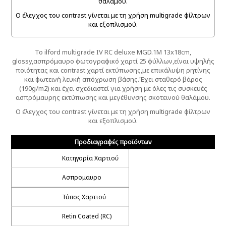
θαλάμου.
Ο έλεγχος του contrast γίνεται με τη χρήση multigrade φίλτρων
και εξοπλισμού.
To ilford multigrade IV RC deluxe MGD.1M 13x18cm,
glossy,ασπρόμαυρο φωτογραφικό χαρτί 25 φύλλων,είναι υψηλής
ποιότητας και contrast χαρτί εκτύπωσης,με επικάλυψη ρητίνης
και φωτεινή λευκή απόχρωση βάσης.Έχει σταθερό βάρος
(190g/m2) και έχει σχεδιαστεί για χρήση με όλες τις συσκευές
ασπρόμαυρης εκτύπωσης και μεγέθυνσης σκοτεινού θαλάμου.
Ο έλεγχος του contrast γίνεται με τη χρήση multigrade φίλτρων
και εξοπλισμού.
Προδιαγραφές προϊόντων
Κατηγορία Χαρτιού
Ασπρομαυρο
Τύπος Χαρτιού
Retin Coated (RC)