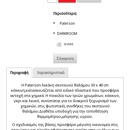
Περισσότερα;
Paterson
DARKROOM
Περιγραφή
Χαρακτηριστικά
Η Paterson λεκάνη σκοτεινού θαλάμου 30 x 40 cm
κόκκινη,κατασκευάζεται από ειδικό πλαστικό που προσφέρει
αντοχή στα χημικά. Η ποικιλία των τριών χρωμάτων, κόκκινο,
γκρι και λευκό, συνίσταται για το διακριτό ξεχωρισμό των
χημικών, στις φωτιστικές συνθήκες του σκοτεινού
θαλάμου.Διαθέτει υποδοχή για την τοποθέτηση
θερμομέτρου,μέτρησης υγρών.
Ο σχεδιασμός της βάσης προσφέρει μέγιστη οικονομία στις
αραιώσεις και εύκολη αφαίρεση της εκτύπωσης με όλων των