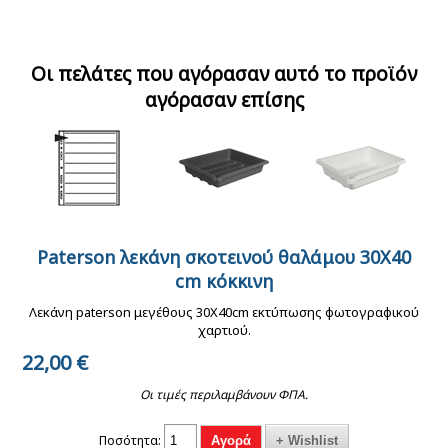
Paterson μεγεθυντής
Reflecta γάντια λευκά
Ilford Multigrade IV
κόκκου micro focus
σκοτεινού θαλάμου
RC Deluxe MGD.1M
finder
20x25cm glossy
Οι πελάτες που αγόρασαν αυτό το προϊόν
ασπρόμαυρο
αγόρασαν επίσης
φωτογραφικό χαρτί
25 φύλλων
Λαβίδες Σκοτεινού
Rodinal 09
Θαλάμου Πλαστικές
εμφανιστής
Paterson λεκάνη σκοτεινού θαλάμου 30Χ40
Kenro ριζόχαρτο
Paterson λεκάνη
Paterson λεκάνη
Paterson
ασπρόμαυρου φιλμ
αρχειοθέτησης φιλμ
σκοτεινού θαλάμου
cm κόκκινη
σκοτεινού θαλάμου
500ml
135mm
30Χ40 cm γκρι
30Χ40 cm Λευκή
Λεκάνη paterson μεγέθους 30X40cm εκτύπωσης φωτογραφικού
χαρτιού.
22,00
€
Οι τιμές περιλαμβάνουν ΦΠΑ.
Ποσότητα: