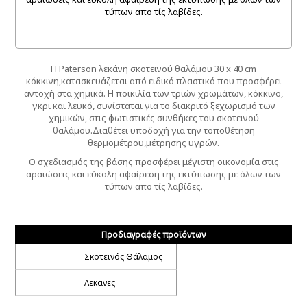
τύπων απο τίς λαβίδες.
Η Paterson λεκάνη σκοτεινού θαλάμου 30 x 40 cm
κόκκινη,κατασκευάζεται από ειδικό πλαστικό που προσφέρει
αντοχή στα χημικά. Η ποικιλία των τριών χρωμάτων, κόκκινο,
γκρι και λευκό, συνίσταται για το διακριτό ξεχωρισμό των
χημικών, στις φωτιστικές συνθήκες του σκοτεινού
θαλάμου.Διαθέτει υποδοχή για την τοποθέτηση
θερμομέτρου,μέτρησης υγρών.
Ο σχεδιασμός της βάσης προσφέρει μέγιστη οικονομία στις
αραιώσεις και εύκολη αφαίρεση της εκτύπωσης με όλων των
τύπων απο τίς λαβίδες.
Προδιαγραφές προϊόντων
Σκοτεινός Θάλαμος
Λεκανες