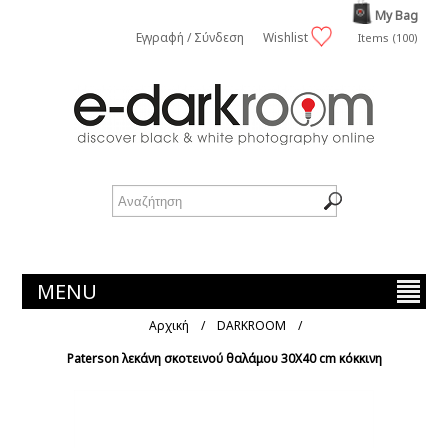
My Bag
Εγγραφή / Σύνδεση
Wishlist
Items (100)
MENU
Αρχική
/
DARKROOM
/
Paterson λεκάνη σκοτεινού θαλάμου 30Χ40 cm κόκκινη