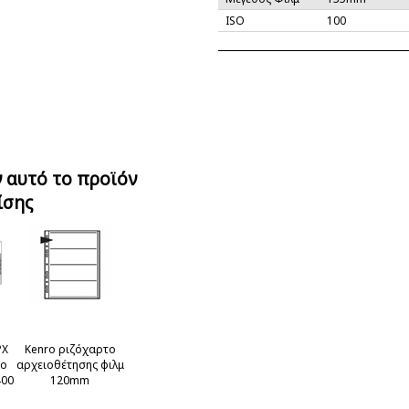
ISO
100
 αυτό το προϊόν
ίσης
PX
Kenro ριζόχαρτο
ρο
αρχειοθέτησης φιλμ
400
120mm