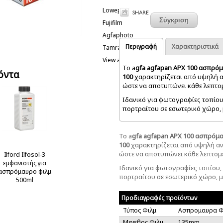
Lowepro
Fujifilm
Agfaphoto
Περιγραφή
Χαρακτηριστικά
Tamrac
View all
Το a
gfa agfapan APX 100 ασπρόμ
όντα
100
χαρακτηρίζεται από υψηλή αν
ώστε να αποτυπώνει κάθε λεπτομ
Ιδανικό για φωτογραφίες τοπίου
πορτραίτου σε εσωτερικό χώρο, μ
Το a
gfa agfapan APX 100 ασπρόμα
100
χαρακτηρίζεται από υψηλή ανά
ώστε να αποτυπώνει κάθε λεπτομέ
Ilford Ilfosol-3
εμφανιστής για
Ιδανικό για φωτογραφίες τοπίου,
ασπρόμαυρο φιλμ
πορτραίτου σε εσωτερικό χώρο, με
500ml
Προδιαγραφές προϊόντων
Τύπος Φιλμ
Ασπρομαυρα Φ
Μεγεθος Φιλμ
135mm