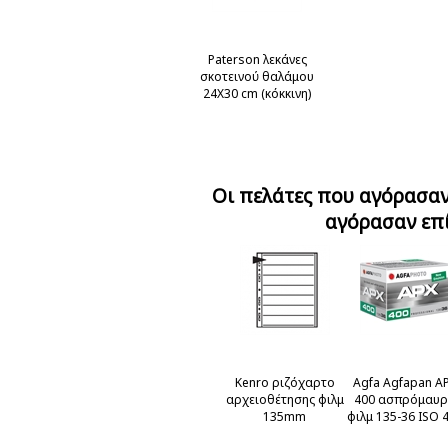
Paterson λεκάνες
σκοτεινού θαλάμου
24Χ30 cm (κόκκινη)
Οι πελάτες που αγόρασαν
αγόρασαν επ
Kenro ριζόχαρτο
Agfa Agfapan A
αρχειοθέτησης φιλμ
400 ασπρόμαυ
135mm
φιλμ 135-36 ISO 