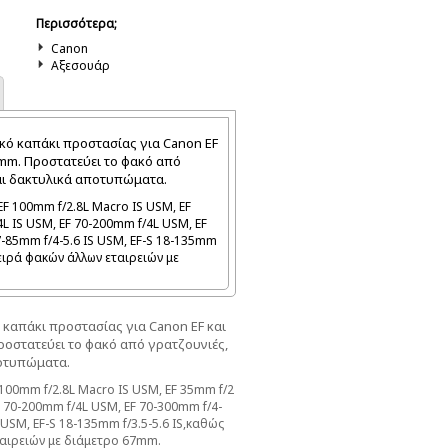
Περισσότερα;
Canon
Αξεσουάρ
ικό καπάκι προστασίας
για Canon
EF
mm
.
Π
ροστατεύει
το φακό από
αι δακτυλικά αποτυπώματα
.
EF 100mm f/2.8L Macro IS USM, EF
L IS USM, EF 70-200mm f/4L USM, EF
7-85mm f/4-5.6 IS USM, EF-S 18-135mm
 σειρά φακών άλλων εταιρειών με
ό καπάκι προστασίας
για Canon
EF
και
ροστατεύει
το φακό από
γρατζουνιές
,
ποτυπώματα
.
 100mm f/2.8L Macro IS USM, EF 35mm f/2
F 70-200mm f/4L USM, EF 70-300mm f/4-
S USM, EF-S 18-135mm f/3.5-5.6 IS,καθώς
ταιρειών με διάμετρο 67mm.