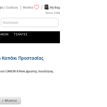
φή / Σύνδεση
Wishlist
My Bag
Items (100)
ΦΑΚΩΝ
ΤΣΑΝΤΕΣ
n Καπάκι Προστασίας
ακού CANON 67mm,άριστης ποιότητας