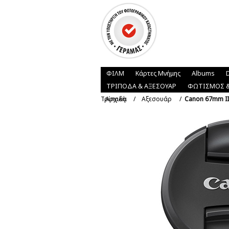
ΦΙΛΜ
Κάρτες Μνήμης
Albums
ΤΡΙΠΟΔΑ & ΑΞΕΣΟΥΑΡ
ΦΩΤΙΣΜΟΣ &
Τρίποδα
Αρχική
/
Αξεσουάρ
/
Canon 67mm I