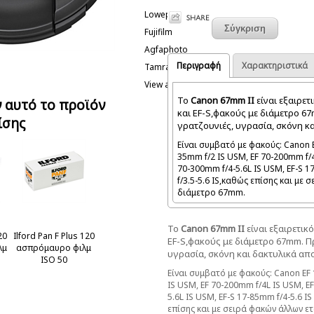
Lowepro
Fujifilm
Agfaphoto
Περιγραφή
Χαρακτηριστικά
Tamrac
View all
Το
Canon 67mm II
είναι
εξαιρετ
 αυτό το προϊόν
και EF
-
S,
φακούς με
διάμετρο
67
ίσης
γρατζουνιές
,
υγρασία
,
σκόνη κ
Είναι συμβατό με φακούς: Canon 
35mm f/2 IS USM, EF 70-200mm f/4
70-300mm f/4-5.6L IS USM, EF-S 1
f/3.5-5.6 IS,καθώς επίσης και με
διάμετρο 67mm.
Το
Canon 67mm II
είναι
εξαιρετικ
20
Ilford Pan F Plus 120
EF
-
S,
φακούς με
διάμετρο
67mm
.
Π
λμ
ασπρόμαυρο φιλμ
υγρασία
,
σκόνη και δακτυλικά α
ISO 50
Είναι συμβατό με φακούς: Canon EF
IS USM, EF 70-200mm f/4L IS USM, E
5.6L IS USM, EF-S 17-85mm f/4-5.6 I
επίσης και με σειρά φακών άλλων ε