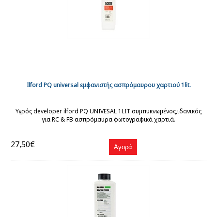
Ilford PQ universal εμφανιστής ασπρόμαυρου χαρτιού 1lit.
Υγρός developer ilford PQ UNIVESAL 1LIT συμπυκνωμένος,ιδανικός
για RC & FB ασπρόμαυρα φωτογραφικά χαρτιά.
27,50€