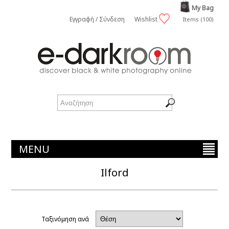
My Bag
Εγγραφή / Σύνδεση
Wishlist
Items (100)
MENU
Ilford
Ταξινόμηση ανά