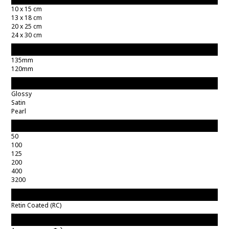
10 x 15 cm
13 x 18 cm
20 x 25 cm
24 x 30 cm
Μεγεθος Φιλμ
135mm
120mm
Επιφάνεια
Glossy
Satin
Pearl
ISO
50
100
125
200
400
3200
Τύπος Χαρτιού
Retin Coated (RC)
Τύπος Φιλμ