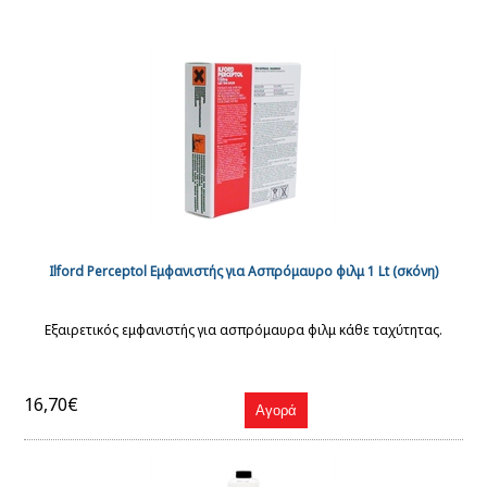
Ilford Perceptol Εμφανιστής για Ασπρόμαυρο φιλμ 1 Lt (σκόνη)
Εξαιρετικός εμφανιστής για ασπρόμαυρα φιλμ κάθε ταχύτητας.
16,70€