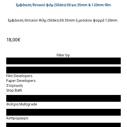
Εμφάνιση θετικού φιλμ (Slides) E6 για 35mm & 120mm film.
Εμφάνιση Θετικού Φίλμ (Slides) E6 35mm ή μεσαίου φορμά 120mm .
18,00€
Filter by:
Τιμη
Τυποι Χημικων
Film Developers
Paper Developers
Στερεωση
Stop Bath
Σκοτεινός Θάλαμος
Φιλτρα Multigrade
Κατηγορία Χαρτιού
Ασπρομαυρο
Μέγεθος Χαρτιού