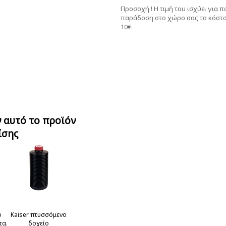
Προσοχή ! Η τιμή του ισχύει για 
παράδοση στο χώρο σας το κόστο
10€.
 αυτό το προϊόν
ίσης
ό
Kaiser πτυσσόμενο
τα.
δοχείο