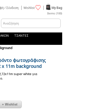
φή / Σύνδεση
Wishlist
My Bag
Items (100)
ΦΑΚΩΝ
ΤΣΑΝΤΕΣ
ckground
φόντο φωτογράφισης
2 x 11m background
,72x11m super white για
o.