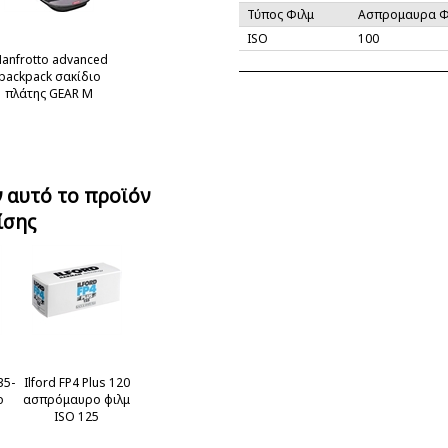
Τύπος Φιλμ
Ασπρομαυρα Φ
ISO
100
anfrotto advanced
backpack σακίδιο
πλάτης GEAR M
 αυτό το προϊόν
ίσης
35-
Ilford FP4 Plus 120
ο
ασπρόμαυρο φιλμ
ISO 125