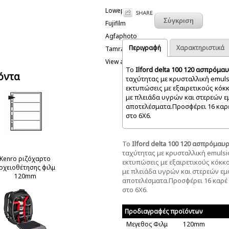
Lowepro
Fujifilm
Agfaphoto
Περιγραφή
Χαρακτηριστικά
Tamrac
View all
Το
Ilford delta 100 120 ασπρόμα
όντα
ταχύτητας με κρυσταλλική emuls
εκτυπώσεις με εξαιρετικούς κόκκ
με πλειάδα υγρών και στερεών ε
αποτελέσματα.Προσφέρει 16 καρέ
στο 6Χ6.
Το
Ilford delta 100 120 ασπρόμαυ
ταχύτητας με κρυσταλλική emulsi
Kenro ριζόχαρτο
εκτυπώσεις με εξαιρετικούς κόκκο
ρχειοθέτησης φιλμ
με πλειάδα υγρών και στερεών εμ
120mm
αποτελέσματα.Προσφέρει 16 καρέ 
στο 6Χ6.
Προδιαγραφές προϊόντων
Μεγεθος Φιλμ
120mm