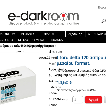
Εγγρα
DARKROOM
ΜΗΧΑΝΕΣ
ΦΑΚΟΙ
Αξεσουάρ
ΑΞΕΣΟΥΑΡ 
 STUDIO
Mirrorless
ΜΕΤΑΧΕΙΡΙΣΜΕΝΑ
Mirrorless
BRANDS
σπρόμαυρο φιλμ ISO 100 μεσαίου format.
Φωτογραφικές Μηχανές
Ilford
Φακοί
Elinchrom
Ilford delta 120 ασπρό
Διάφορα Φωτογραφικά
Interfit
μεσαίου format.
Manfrotto
Rodenstock
Ασπρόμαυρο εξαιρετικό φιλμ ILFO
ταχύτητας και υψηλής ευκρίνειας.
Schneider
Nikon
14,60
€
Paterson
Οι τιμές περιλαμβάνουν ΦΠΑ.
Kodak
AP Photo
Ποσότητα:
Canon