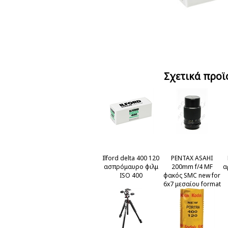
Σχετικά προϊ
Ilford delta 400 120
PENTAX ASAHI
ασπρόμαυρο φιλμ
200mm f/4 MF
α
ISO 400
φακός SMC new for
6x7 μεσαίου format
film cameras.