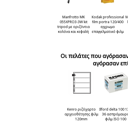
Manfrotto MK
Kodak professional
M
055XPRO3-3W kit
film portra 120/400
tripod με οριζόντια
εγχρωμο
κολόνα και κεφαλή
επαγγελματικό φιλμ
ISO 400
Οι πελάτες που αγόρασαν
αγόρασαν επ
Kenro ριζόχαρτο
Ilford delta 100 1
αρχειοθέτησης φιλμ
36 ασπρόμαυρ
120mm
φιλμ ISO 100