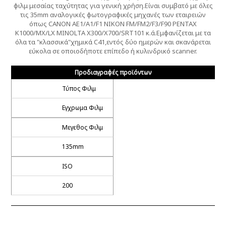
φιλμ μεσαίας ταχύτητας για γενική χρήση.Είναι συμβατό με όλες
τις 35mm αναλογικές φωτογραφικές μηχανές των εταιρειών
όπως CANON AE1/A1/F1 NIKON FM/FM2/F3/F90 PENTAX
K1000/MX/LX MINOLTA X300/X700/SRT101 κ.ά.Εμφανίζεται με τα
όλα τα "κλασσικά"χημικά C41,εντός δύο ημερών και σκανάρεται
εύκολα σε οποιοδήποτε επίπεδο ή κυλινδρικό scanner.
Προδιαγραφές προϊόντων
Τύπος Φιλμ
Εγχρωμα Φιλμ
Μεγεθος Φιλμ
135mm
ISO
200