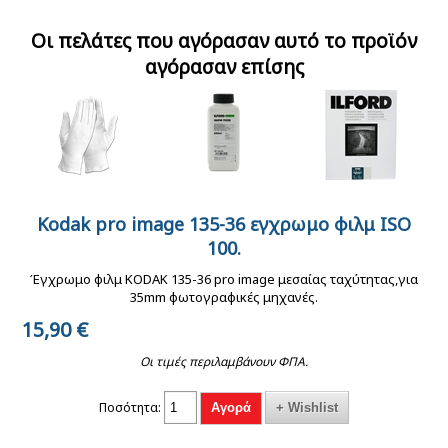
ασπρόμαυρο φιλμ
φωτογραφικό
φωτογράφησης 5-σε-1
ISO 125
τρίποδο με κεφαλή 3
reflector set 80cm
Οι πελάτες που αγόρασαν αυτό το προϊόν
κινήσεων
αγόρασαν επίσης
Kentmere harman 400
ασπρόμαυρο φιλμ
Kodak pro image 135-36 εγχρωμο φιλμ ISO
Reflecta γάντια λευκά
Ilford rapid fixer για
Ilford Multigrade IV
135-36 ISO 400 35mm.
σκοτεινού θαλάμου
ασπρόμαυρο φιλμ και
100.
RC Deluxe MGD.44M
χαρτι 500ml
24x30cm, pearl,
Έγχρωμο φιλμ KODAK 135-36 pro image μεσαίας ταχύτητας,για
Φωτογραφικό Χαρτί
10 φύλλων
35mm φωτογραφικές μηχανές.
15,90
€
Οι τιμές περιλαμβάνουν ΦΠΑ.
Ποσότητα: