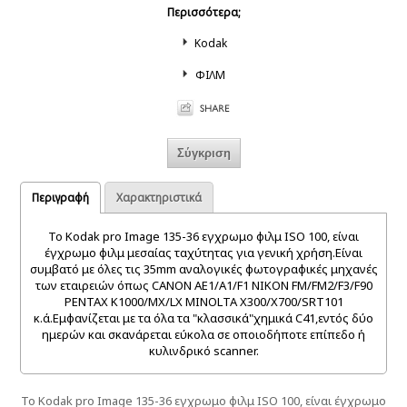
Περισσότερα;
Kodak
ΦΙΛΜ
Περιγραφή
Χαρακτηριστικά
Το Kodak pro Image 135-36 εγχρωμο φιλμ ISO 100, είναι
έγχρωμο φιλμ μεσαίας ταχύτητας για γενική χρήση.Είναι
συμβατό με όλες τις 35mm αναλογικές φωτογραφικές μηχανές
των εταιρειών όπως CANON AE1/A1/F1 NIKON FM/FM2/F3/F90
PENTAX K1000/MX/LX MINOLTA X300/X700/SRT101
κ.ά.Εμφανίζεται με τα όλα τα "κλασσικά"χημικά C41,εντός δύο
ημερών και σκανάρεται εύκολα σε οποιοδήποτε επίπεδο ή
κυλινδρικό scanner.
Το Kodak pro Image 135-36 εγχρωμο φιλμ ISO 100, είναι έγχρωμο