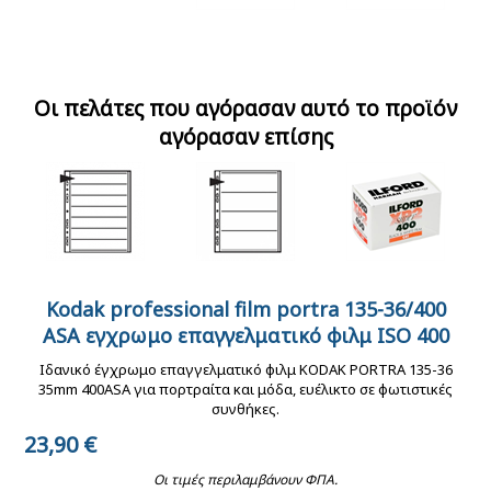
Εμφάνιση &
Kodacolor gold 135-
Kodacolor plus 135-
σκανάρισμα
36 εγχρωμο φιλμ ISO
36 εγχρωμο φιλμ με
εγχρωμου φίλμ 35mm
200.
ευαισθησία ISO 200.
Οι πελάτες που αγόρασαν αυτό το προϊόν
σε χημικά C-41
αγόρασαν επίσης
KODAK ultramax 400
Cinestill 50 135-36
Cinestill 800 iso 135-
135-36 έγχρωμο φιλμ
daylight εγχρωμο
36 tungsten εγχρωμο
Kodak professional film portra 135-36/400
Kenro ριζόχαρτο
Kenro ριζόχαρτο
Ilford XP2 135-36
35mm.
αρνητικο φιλμ ISO 50
αρνητικο φιλμ ASA
αρχειοθέτησης φιλμ
ASA εγχρωμο επαγγελματικό φιλμ ISO 400
αρχειοθέτησης φιλμ
Ασπρόμαυρο Φιλμ
800
135mm
120mm
ISO 400
Ιδανικό έγχρωμο επαγγελματικό φιλμ KODAK PORTRA 135-36
35mm 400ASA για πορτραίτα και μόδα, ευέλικτο σε φωτιστικές
συνθήκες.
23,90
€
Οι τιμές περιλαμβάνουν ΦΠΑ.