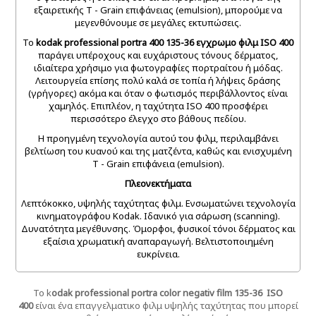
εξαιρετικής T - Grain επιφάνειας (emulsion), μπορούμε να
μεγενθύνουμε σε μεγάλες εκτυπώσεις.
Το
kodak professional portra 400 135-36 εγχρωμο φιλμ ISO 400
παράγει υπέροχους και ευχάριστους τόνους δέρματος,
ιδιαίτερα χρήσιμο για φωτογραφίες πορτραίτου ή μόδας.
Λειτουργεία επίσης πολύ καλά σε τοπία ή λήψεις δράσης
(γρήγορες) ακόμα και όταν ο φωτισμός περιβάλλοντος είναι
χαμηλός. Επιπλέον, η ταχύτητα ISO 400 προσφέρει
περισσότερο έλεγχο στο βάθους πεδίου.
Η προηγμένη τεχνολογία αυτού του φιλμ, περιλαμβάνει
βελτίωση του κυανού και της ματζέντα, καθώς και ενισχυμένη
T - Grain επιφάνεια (emulsion).
Πλεονεκτήματα
Λεπτόκοκκο, υψηλής ταχύτητας φιλμ. Ενσωματώνει τεχνολογία
κινηματογράφου Kodak. Ιδανικό για σάρωση (scanning).
Δυνατότητα μεγέθυνσης. Όμορφοι, φυσικοί τόνοι δέρματος και
εξαίσια χρωματική αναπαραγωγή. Βελτιστοποιημένη
ευκρίνεια.
Το k
odak professional portra color negativ film 135-36 ISO
400
είναι ένα επαγγελματικο φιλμ υψηλής ταχύτητας που μπορεί