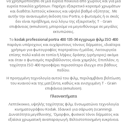
να χρησιμοποιηθεί σε μια ευρεία ποικιλία από χώρους και για μια
ευρεία ποικιλία χρήσεων. Παρέχει εξαιρετικό κορεσμό χρωμάτων
και διαθέτει λεπτούς κόκκους και υψηλό βαθμό οξύτητας . Με
αυτήν την ανανεωμένη έκδοση του Portra, ο φωτισμός ή οι σκιές
δεν είναι πρόβλημα, ενώ λόγω της εξαιρετικής T - Grain
επιφάνειας (emulsion), μπορούμε να μεγενθύνουμε σε μεγάλες
εκτυπώσεις.
Το
kodak professional portra 400 135-36 εγχρωμο φιλμ ISO 400
παράγει υπέροχους και ευχάριστους τόνους δέρματος, ιδιαίτερα
χρήσιμο για φωτογραφίες πορτραίτου ή μόδας. Λειτουργεία
επίσης πολύ καλά σε τοπία ή λήψεις δράσης (γρήγορες) ακόμα
και όταν ο φωτισμός περιβάλλοντος είναι χαμηλός. Επιπλέον, η
ταχύτητα ISO 400 προσφέρει περισσότερο έλεγχο στο βάθους
πεδίου.
Η προηγμένη τεχνολογία αυτού του φιλμ, περιλαμβάνει βελτίωση
του κυανού και της ματζέντα, καθώς και ενισχυμένη T - Grain
επιφάνεια (emulsion).
Πλεονεκτήματα
Λεπτόκοκκο, υψηλής ταχύτητας φιλμ. Ενσωματώνει τεχνολογία
κινηματογράφου Kodak. Ιδανικό για σάρωση (scanning).
Δυνατότητα μεγέθυνσης. Όμορφοι, φυσικοί τόνοι δέρματος και
εξαίσια χρωματική αναπαραγωγή. Βελτιστοποιημένη ευκρίνεια.