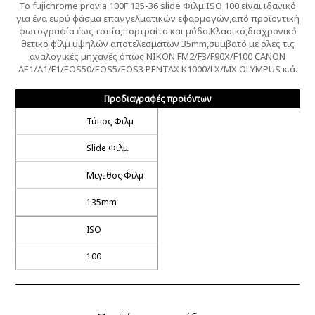
Το fujichrome provia 100F 135-36 slide Φιλμ ISO 100 είναι ιδανικό
για ένα ευρύ φάσμα επαγγελματικών εφαρμογών,από προϊοντική
φωτογραφία έως τοπία,πορτραίτα και μόδα.Κλασικό,διαχρονικό
θετικό φίλμ υψηλών αποτελεσμάτων 35mm,συμβατό με όλες τις
αναλογικές μηχανές όπως NIKON FM2/F3/F90X/F100 CANON
AE1/A1/F1/EOS50/EOS5/EOS3 PENTAX K1000/LX/MX OLYMPUS κ.ά.
Προδιαγραφές προϊόντων
Τύπος Φιλμ
Slide Φιλμ
Μεγεθος Φιλμ
135mm
ISO
100