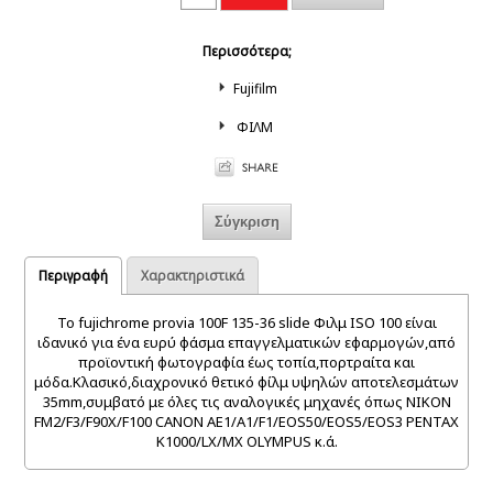
Περισσότερα;
Fujifilm
ΦΙΛΜ
Περιγραφή
Χαρακτηριστικά
Το fujichrome provia 100F 135-36 slide Φιλμ ISO 100 είναι
ιδανικό για ένα ευρύ φάσμα επαγγελματικών εφαρμογών,από
προϊοντική φωτογραφία έως τοπία,πορτραίτα και
μόδα.Κλασικό,διαχρονικό θετικό φίλμ υψηλών αποτελεσμάτων
35mm,συμβατό με όλες τις αναλογικές μηχανές όπως NIKON
FM2/F3/F90X/F100 CANON AE1/A1/F1/EOS50/EOS5/EOS3 PENTAX
K1000/LX/MX OLYMPUS κ.ά.