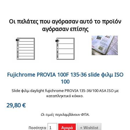
Reflecta γάντια λευκά
Σετ στήριξης Τριών
Fujicolor 135-36
σκοτεινού θαλάμου
Φόντων Background
εγχρωμο φιλμ 35mm
Set
ISO 200
Οι πελάτες που αγόρασαν αυτό το προϊόν
αγόρασαν επίσης
Kodak professional
Kodak TriX Pan 400
Manfrotto advanced
film portra 135-36/400
135-36 Ασπρόμαυρο
backpack σακίδιο
Fujichrome PROVIA 100F 135-36 slide φιλμ ISO
Kenro ριζόχαρτο
Kenro ριζόχαρτο
Svar Θήκη
ASA εγχρωμο
Φιλμ ISO 400
πλάτης GEAR M
αρχειοθέτησης φιλμ
αρχειοθέτησης φιλμ
100
Αρχειοθέτησης Slide
επαγγελματικό φιλμ
135mm
120mm
Φιλμ 135mm
ISO 400
Slide φιλμ daylight fujichrome PROVIA 135-36/100 ASA ISO με
καταπληκτικό κόκκο.
29,80
€
Οι τιμές περιλαμβάνουν ΦΠΑ.
Ποσότητα: