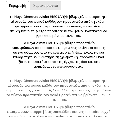
Περιγραφή
Χαρακτηριστικά
Το
Hoya 28mm ultraviolet HMC UV (N) φίλτρο,
είναι απαραίτητο
αξεσουάρ του φακού καθώς τον προστατεύει από τη σκόνη,
την υγρασία και τις γρατσουνιές.Σε πολλές περιπτώσεις
ατυχημάτων το φίλτρο προστατεύει τον φακό.Προτείνεται να
βρίσκεται μόνιμα πάνω του.
Το
Hoya 28mm HMC UV (N) φίλτρο πολλαπλών
επιστρώσεων
απορροφά τις υπεριώδεις ακτίνες οι οποίες
συχνά αφαιρούν από τις εξωτερικές λήψεις ευκρίνεια και
καθαρότητα, ενώ διατηρεί τη χρωματική ισορροπία.Είναι
εξίσου απαραιτήτο τόσο στις έγχρωμες όσο και στις
ασπρόμαυρες φωτογραφίσεις.
Το
Hoya 28mm ultraviolet HMC UV (N) φίλτρο,
είναι απαραίτητο
αξεσουάρ του φακού καθώς τον προστατεύει από τη σκόνη, την
υγρασία και τις γρατσουνιές.Σε πολλές περιπτώσεις ατυχημάτων
το φίλτρο προστατεύει τον φακό.Προτείνεται να βρίσκεται μόνιμα
πάνω του.
Το
Hoya 28mm HMC UV (N) φίλτρο πολλαπλών
επιστρώσεων
απορροφά τις υπεριώδεις ακτίνες οι οποίες συχνά
αφαιρούν από τις εξωτερικές λήψεις ευκρίνεια και καθαρότητα,