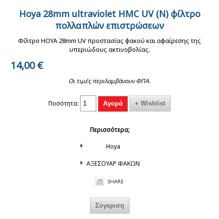
Hoya 28mm ultraviolet HMC UV (N) φίλτρο
VISIC FW-3970
Fujicolor 135-36
Kodak professional
φωτογραφικό
πολλαπλών επιστρώσεων
εγχρωμο φιλμ 35mm
film portra 135-36/400
τρίποδο με κεφαλή 3
ISO 200
ASA εγχρωμο
Φίλτρο HOYA 28mm UV προστασίας φακού και αφαίρεσης της
κινήσεων
επαγγελματικό φιλμ
ISO 400
υπεριώδους ακτινοβολίας.
14,00
€
Οι τιμές περιλαμβάνουν ΦΠΑ.
Ποσότητα:
Nikon Z6 II full frame
Canon EOS R6II
mirrorless body NEW.
φωτογραφική μηχανή
mirrorless full frame
Περισσότερα;
new
Hoya
ΑΞΕΣΟΥΑΡ ΦΑΚΩΝ