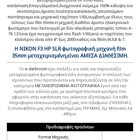
κατάσταση.Επαγγελματικό,διαχρονικό σώμα,με 100% κάλυψη του
σκοπεύτρου,άριστη ποιότητα κατασκευής,αποσπώμενο
πεντάπρισμα και μηχανική ταχύτητα 1/60,συμβατή με όλους τους
τύπους των film 35mm.Η μηχανή διαθέτει άριστo ηλεκτρονικό
φωτόμετρο που λειτουργεί με δύο αλκαλικές μπαταρίες τύπου A-
76 1,5V,και έχει συγχρονισμό στο flash 1/60,ενώ οι ταχύτητες του
κλείστρου είναι απο 8" έως 2000 καθώς και θέση BULB & T.
Η NIKON F3 HP SLR φωτογραφική μηχανή film
35mm μεταχειρισμένη,
είναι
ΑΜΕΣΑ ΔΙΑΘΕΣΙΜΗ.
Το
e-darkroom
έχει επιλέξει για εσάς και παρουσιάζει
μεταχειρισμένα φωτογραφικά είδη συνεργατών. Η επιλογή των
προϊόντων που προτείνονται και παρουσιάζονται σε όλη την
κατηγορία
ΜΕΤΑΧΕΙΡΙΣΜΕΝΑ
ΦΩΤΟΓΡΑΦΙΚΑ
έγινε από την
ομάδα των ειδικών μας, με αυστηρά ποιοτικά κριτήρια που
αφορούν στην κατάσταση του εκάστοτε εξοπλισμού. Για κάθε
πληροφορία επικοινωνήστε μαζί μας στο τηλέφωνο 2103303412,
ή επισκεφθείτε μας στο κατάστημά μας ΓΕΡΑΜΑΣ, Εμ. Μπενάκη 34,
Αθήνα.
Προδιαγραφές προϊόντων
Format Μηχανής