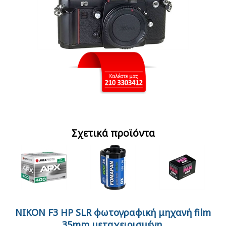
Σχετικά προϊόντα
NIKON F3 HP SLR φωτογραφική μηχανή film
Agfa Agfapan APX 400
FOMA fomapan 400
Ilford PAN
ασπρόμαυρο φιλμ
35mm μεταχειρισμένη.
action ασπρόμαυρο
black&white film