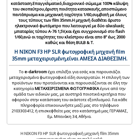
κατάσταση.Επαγγελματικό,διαχρονικό σώμα,με 100% κάλυψη
του σκοπεύτρου,άριστη ποιότητα κατασκευής,αποσπώμενο
πεντάπρισμα και μηχανική ταχύτητα 1/60,συμβατή με όλους
τους τύπους των film 35mm.Η μηχανή διαθέτει άριστo
ηλεκτρονικό φωτόμετρο που λειτουργεί με δύο αλκαλικές
μπαταρίες τύπου A-76 1,5V,και έχει συγχρονισμό στο flash
1/60,ενώ οι ταχύτητες του κλείστρου είναι απο 8" έως 2000
καθώς και θέση BULB & T.
Η NIKON F3 HP SLR φωτογραφική μηχανή film
35mm μεταχειρισμένη,
είναι
ΑΜΕΣΑ ΔΙΑΘΕΣΙΜΗ.
Το
e-darkroom
έχει επιλέξει για εσάς και παρουσιάζει
μεταχειρισμένα φωτογραφικά είδη συνεργατών. Η επιλογή των
προϊόντων που προτείνονται και παρουσιάζονται σε όλη την
κατηγορία
ΜΕΤΑΧΕΙΡΙΣΜΕΝΑ
ΦΩΤΟΓΡΑΦΙΚΑ
έγινε από την
ομάδα των ειδικών μας, με αυστηρά ποιοτικά κριτήρια που
αφορούν στην κατάσταση του εκάστοτε εξοπλισμού. Για κάθε
πληροφορία επικοινωνήστε μαζί μας στο τηλέφωνο
2103303412, ή επισκεφθείτε μας στο κατάστημά μας ΓΕΡΑΜΑΣ,
Εμ. Μπενάκη 34, Αθήνα.
Η NIKON F3 HP SLR φωτογραφική μηχανή film 35mm
μεταχειρισμένη,είναι σε πολύ καλή