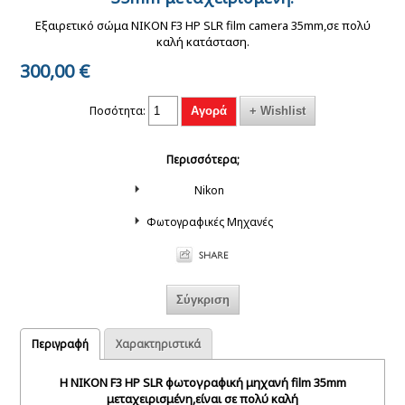
135-36 ISO 400
φιλμ 135-36 ISO 400
35mm 135-36 ISO 400
Εξαιρετικό σώμα NIKON F3 HP SLR film camera 35mm,σε πολύ
καλή κατάσταση.
300,00
€
Ποσότητα:
Rodinal 09
Εμφάνιση &
Photo bag TRAVOR
Περισσότερα;
εμφανιστής
σκανάρισμα
SHOULDER BLACK
ασπρόμαυρου φιλμ
εγχρωμου φίλμ 35mm
φωτογραφική τσάντα
Nikon
500ml
σε χημικά C-41
ώμου.
Φωτογραφικές Μηχανές
VISIC FW-3970
Περιγραφή
Χαρακτηριστικά
φωτογραφικό
τρίποδο με κεφαλή 3
κινήσεων
Η NIKON F3 HP SLR φωτογραφική μηχανή film 35mm
μεταχειρισμένη,είναι σε πολύ καλή